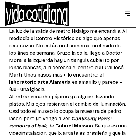
La luz de la salida de metro Hidalgo me encandila. Al
mediodía el Centro Histórico es algo que apenas
reconozco. No están ni el comercio ni el ruido de
los fines de semana. Cruzo la calle, llego a Doctor
Mora. a la izquierda hay un tianguis cubierto por
lonas blancas, a la derecha el centro cultural José
Martí. Unos pasos más y lo encuentro: el
laboratorio arte Alameda
es amarillo y parece –
fue– una iglesia.
Al entrar escucho pájaros y a alguien lavando
platos. Mis ojos resienten el cambio de iluminación.
Casi todo el museo lo ocupa la muestra de pedro
lasch, pero yo vengo a ver
C
ontinuity flaws:
rumours of leak
, de
Gabriel Massan
. Sé que es una
videoinstalación, que lx artista es brasileñx y que la