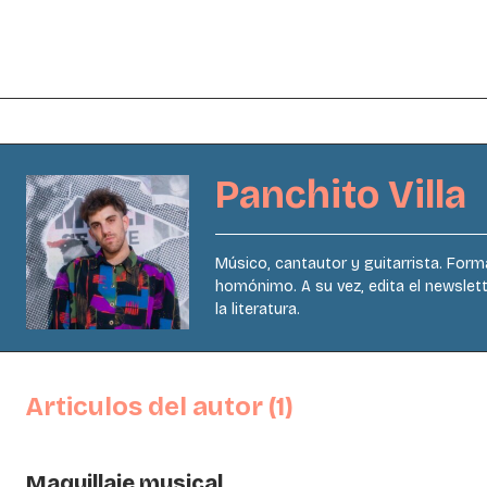
Panchito Villa
Músico, cantautor y guitarrista. Form
homónimo. A su vez, edita el newslet
la literatura.
Articulos del autor (1)
Maquillaje musical